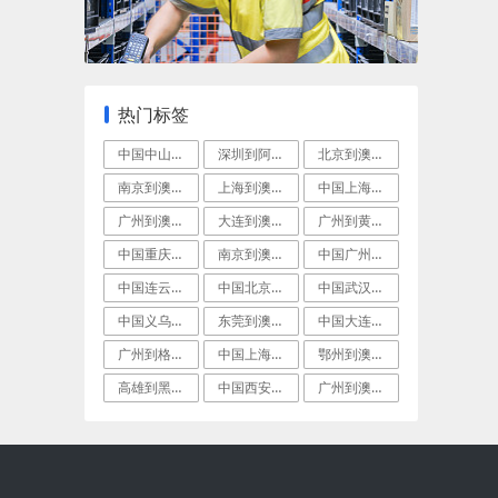
热门标签
中国中山到格拉德斯通空运快递
深圳到阿德莱德(Adelaide)空运门
北京到澳洲阿德莱德国际空运专线
南京到澳大利亚朗塞斯顿跨境海空联运
上海到澳大利亚布尼(Bunbury)空运
中国上海到珀斯(Perth)航空快递
广州到澳大利亚布里斯班(Brisbane
大连到澳大利亚凯恩斯国际航空货运
广州到黄金海岸(GoldCoast)空运
中国重庆到澳洲丹皮尔LCL海运
南京到澳洲丹皮尔(Dampier)航空货
中国广州到澳洲阳光海岸(Sunshine
中国连云港到澳洲奥尔巴尼海空联运
中国北京到澳大利亚阿什伯顿空运门到门专线
中国武汉到澳洲贝尔湾(BellBay)航
中国义乌到格拉德斯通FCL海运
东莞到澳大利亚肯布拉港加急空运
中国大连到澳洲珀斯(Perth)航空快递
广州到格拉德斯通(Gladstone)集
中国上海到布尼(Bunbury)国际快递
鄂州到澳大利亚德文波特(Devonpor
高雄到黑德兰港FCL海运
中国西安到格拉德斯通(Gladstone
广州到澳洲格拉德斯通(Gladstone