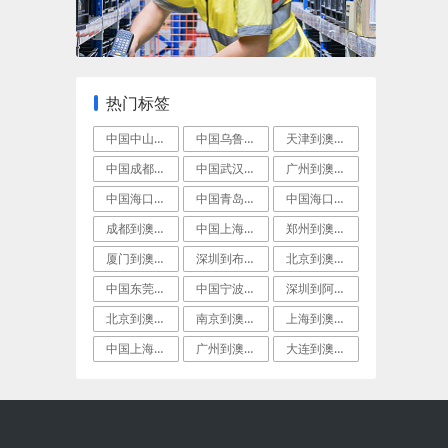
热门标签
中国中山到格拉德斯通空运快递
中国乌鲁木齐到皮里港(PortPirie
天津到澳洲伯尼船运
中国成都到澳大利亚弗里曼特尔空运专线
中国武汉到澳大利亚珀斯(Perth)班轮
广州到澳洲达尔文空运专线
中国海口到兰瑟斯顿(Launceston
中国青岛到贝尔湾(BellBay)海空联
中国海口到澳洲阳光海岸门到门空运
成都到澳洲堪培拉(Canberra)空运
中国上海到澳洲阳光海岸(Sunshine
郑州到澳洲波特兰(Portland)[维
厦门到澳洲吉朗(Geelong)空运快递
深圳到布里斯班拼箱海运
北京到澳大利亚黄金海岸优先空运
中国东莞到澳大利亚布尼(Bunbury)
中国宁波到昂斯洛海运
深圳到阿德莱德(Adelaide)空运门
北京到澳洲阿德莱德国际空运专线
南京到澳大利亚朗塞斯顿跨境海空联运
上海到澳大利亚布尼(Bunbury)空运
中国上海到珀斯(Perth)航空快递
广州到澳大利亚布里斯班(Brisbane
大连到澳大利亚凯恩斯国际航空货运