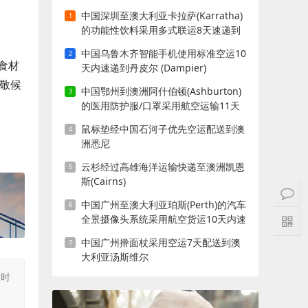
中国深圳至澳大利亚卡拉萨(Karratha)
的功能性饮料采用多式联运8天速递到
中国乌鲁木齐智能手机使用标准空运10
食材
天内速递到丹皮尔 (Dampier)
，敬候
中国鄂州到澳洲阿什伯顿(Ashburton)
的医用防护服/口罩采用航空运输11天
内送到
鼠标垫经中国石河子优先空运配送到澳
洲悉尼
云杉经过高雄海洋运输快递至澳洲凯恩
斯(Cairns)
中国广州至澳大利亚珀斯(Perth)的汽车
全景摄像头系统采用航空货运10天内速
递到
中国广州擀面杖采用空运7天配送到澳
大利亚汤斯维尔
同时