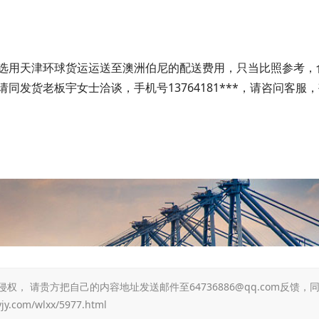
选用天津环球货运运送至澳洲伯尼的配送费用，只当比照参考，
发货老板宇女士洽谈，手机号13764181***，请咨问客服
 请贵方把自己的内容地址发送邮件至64736886@qq.com反馈，
yjy.com/wlxx/5977.html