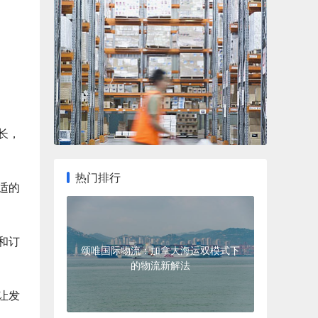
长，
热门排行
适的
和订
颂唯国际物流：加拿大海运双模式下
的物流新解法
让发