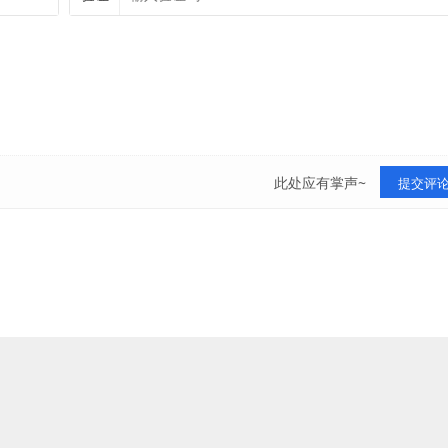
此处应有掌声~
提交评