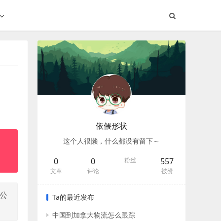
依偎形状
这个人很懒，什么都没有留下～
0
0
粉丝
557
文章
评论
被赞
，公
Ta的最近发布
中国到加拿大物流怎么跟踪