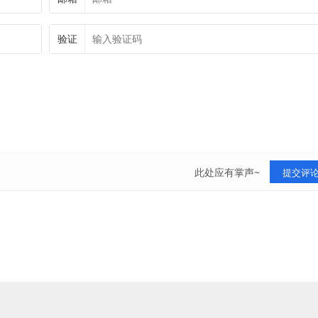
验证
此处应有掌声~
提交评