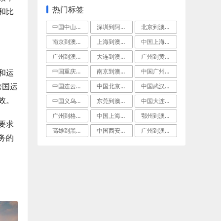
热门标签
和比
中国中山到格拉德斯通空运快递
深圳到阿德莱德(Adelaide)空运门
北京到澳洲阿德莱德国际空运专线
南京到澳大利亚朗塞斯顿跨境海空联运
上海到澳大利亚布尼(Bunbury)空运
中国上海到珀斯(Perth)航空快递
广州到澳大利亚布里斯班(Brisbane
大连到澳大利亚凯恩斯国际航空货运
广州到黄金海岸(GoldCoast)空运
中国重庆到澳洲丹皮尔LCL海运
南京到澳洲丹皮尔(Dampier)航空货
中国广州到澳洲阳光海岸(Sunshine
和运
跨国运
中国连云港到澳洲奥尔巴尼海空联运
中国北京到澳大利亚阿什伯顿空运门到门专线
中国武汉到澳洲贝尔湾(BellBay)航
效。
中国义乌到格拉德斯通FCL海运
东莞到澳大利亚肯布拉港加急空运
中国大连到澳洲珀斯(Perth)航空快递
广州到格拉德斯通(Gladstone)集
中国上海到布尼(Bunbury)国际快递
鄂州到澳大利亚德文波特(Devonpor
要求
高雄到黑德兰港FCL海运
中国西安到格拉德斯通(Gladstone
广州到澳洲格拉德斯通(Gladstone
务的