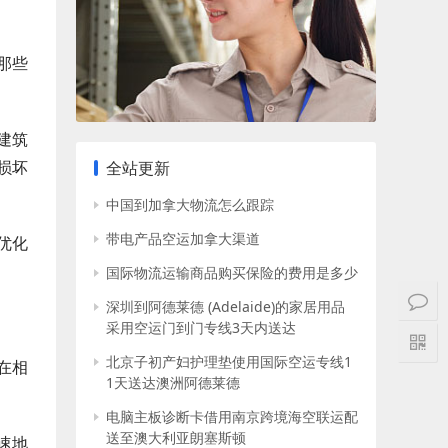
那些
建筑
损坏
全站更新
中国到加拿大物流怎么跟踪
带电产品空运加拿大渠道
优化
国际物流运输商品购买保险的费用是多少
深圳到阿德莱德 (Adelaide)的家居用品
采用空运门到门专线3天内送达
北京子初产妇护理垫使用国际空运专线1
在相
1天送达澳洲阿德莱德
电脑主板诊断卡借用南京跨境海空联运配
送至澳大利亚朗塞斯顿
速地